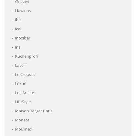
Guzzini
Hawkins
Ibili
Icel
Inoxibar
Iris
Kuchenprofi
Lacor
Le Creuset
Lékué
Les Artistes
LifeStyle
Maison Berger Paris
Moneta
Moulinex