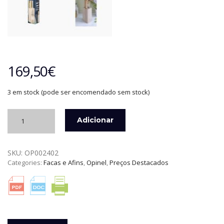
169,50
€
3 em stock (pode ser encomendado sem stock)
Quantidade
Adicionar
de
BLOCO
DE
SKU:
OP002402
FACAS
Categories:
Facas e Afins
,
Opinel
,
Preços Destacados
5
PEÇAS
PARALLÈLE
INOX
OPINEL