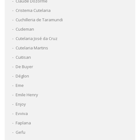
Claude Dozorme
Cristema Cutelaria
Cuchilleria de Taramundi
Cudeman
Cutelaria José da Cruz
Cutelaria Martins
Cuitisan
De Buyer
Déglon
Eme
Emile Henry
Enjoy
Evviva
Faplana
Gefu