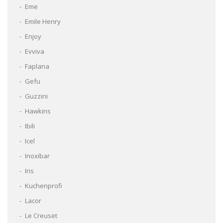
Eme
Emile Henry
Enjoy
Evviva
Faplana
Gefu
Guzzini
Hawkins
Ibili
Icel
Inoxibar
Iris
Kuchenprofi
Lacor
Le Creuset