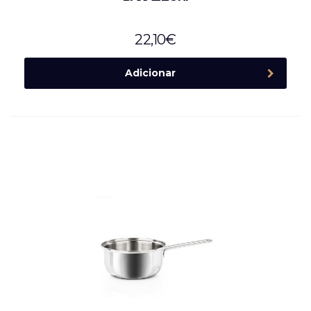
22,10
€
Adicionar