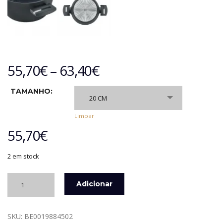
55,70
€
–
63,40
€
TAMANHO:
20 CM
Limpar
55,70
€
2 em stock
Quantidade
Adicionar
de
CAÇAROLA
COM
SKU:
BE0019884502
TAMPA