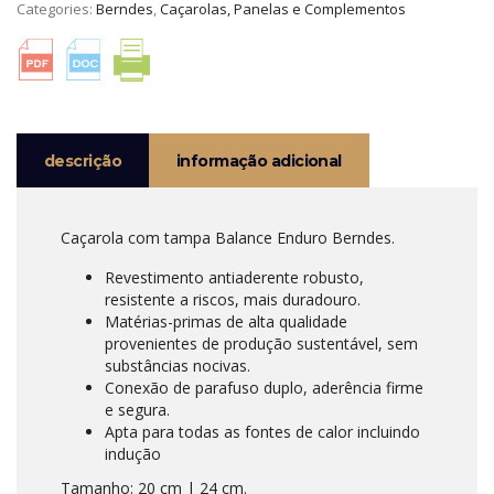
Categories:
Berndes
,
Caçarolas, Panelas e Complementos
BALANCE
ENDURO
BERNDES
descrição
informação adicional
Caçarola com tampa Balance Enduro Berndes.
Revestimento antiaderente robusto,
resistente a riscos, mais duradouro.
Matérias-primas de alta qualidade
provenientes de produção sustentável, sem
substâncias nocivas.
Conexão de parafuso duplo, aderência firme
e segura.
Apta para todas as fontes de calor incluindo
indução
Tamanho: 20 cm | 24 cm.