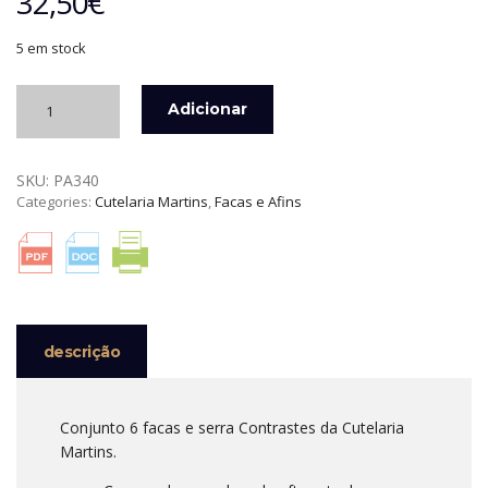
32,50
€
5 em stock
Quantidade
Adicionar
de
CONJUNTO
6
SKU:
PA340
FACAS
Categories:
Cutelaria Martins
,
Facas e Afins
DE
SERRA
CONTRASTES
CUTELARIA
MARTINS
descrição
Conjunto 6 facas e serra Contrastes da Cutelaria
Martins.