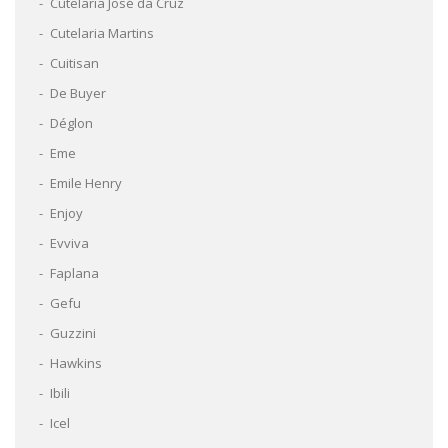
Cutelaria José da Cruz
Cutelaria Martins
Cuitisan
De Buyer
Déglon
Eme
Emile Henry
Enjoy
Evviva
Faplana
Gefu
Guzzini
Hawkins
Ibili
Icel