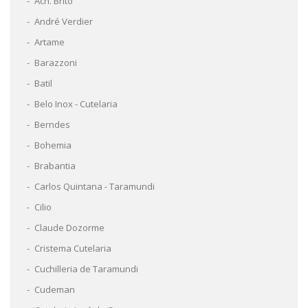
Ach. Brito
André Verdier
Artame
Barazzoni
Batil
Belo Inox - Cutelaria
Berndes
Bohemia
Brabantia
Carlos Quintana - Taramundi
Cilio
Claude Dozorme
Cristema Cutelaria
Cuchilleria de Taramundi
Cudeman