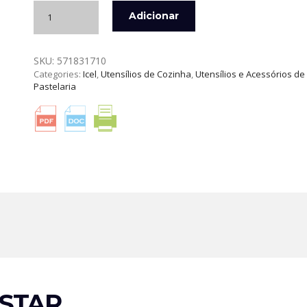
Quantidade
Adicionar
de
ESPÁTULA
DE
SKU:
571831710
10
Categories:
Icel
,
Utensílios de Cozinha
,
Utensílios e Acessórios de
CM
Pastelaria
PRETA
ICEL
STAR…