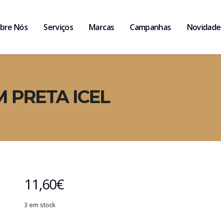
bre Nós
Serviços
Marcas
Campanhas
Novidade
M PRETA ICEL
11,60
€
3 em stock