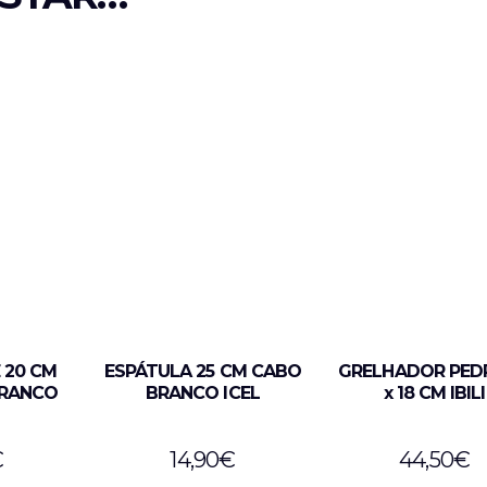
 20 CM
ESPÁTULA 25 CM CABO
GRELHADOR PED
RANCO
BRANCO ICEL
x 18 CM IBILI
€
14,90
€
44,50
€