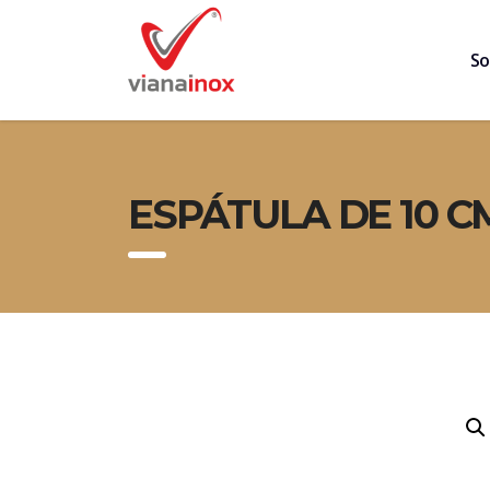
So
ESPÁTULA DE 10 C