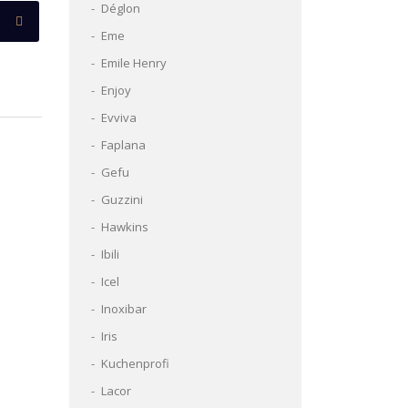
Déglon
Eme
Emile Henry
Enjoy
Evviva
Faplana
Gefu
Guzzini
Hawkins
Ibili
Icel
Inoxibar
Iris
Kuchenprofi
Lacor