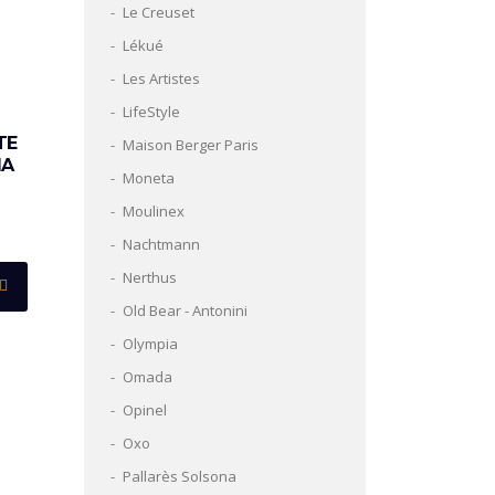
Le Creuset
Lékué
Les Artistes
LifeStyle
TE
Maison Berger Paris
IA
Moneta
Moulinex
Nachtmann
Nerthus
Old Bear - Antonini
Olympia
Omada
Opinel
Oxo
Pallarès Solsona