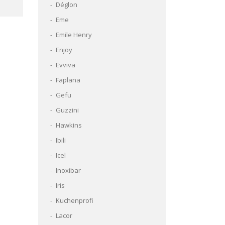
Déglon
Eme
Emile Henry
Enjoy
Evviva
Faplana
Gefu
Guzzini
Hawkins
Ibili
Icel
Inoxibar
Iris
Kuchenprofi
Lacor