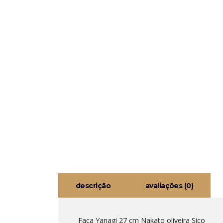
descrição
avaliações (0)
Faca Yanagi 27 cm Nakato oliveira Sico