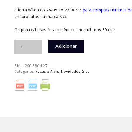
Oferta válida do 26/05 ao 23/08/26
para compras mínimas d
em produtos da marca Sico.
Os preços bases foram idênticos nos últimos 30 dias.
Quantidade
Adicionar
de
FACA
YANAGI
SKU:
240.8804.27
27
Categories:
Facas e Afins
,
Novidades
,
Sico
CM
NAKATO
OLIVEIRA
SICO