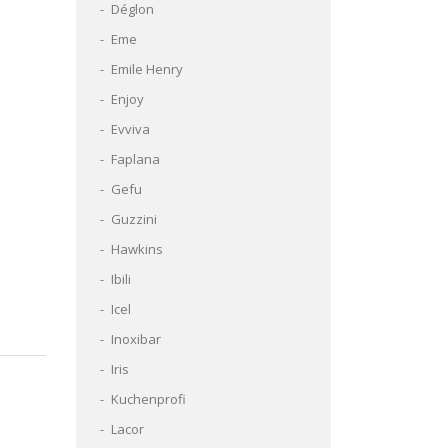
Déglon
Eme
Emile Henry
Enjoy
Evviva
Faplana
Gefu
Guzzini
Hawkins
Ibili
Icel
Inoxibar
Iris
Kuchenprofi
Lacor