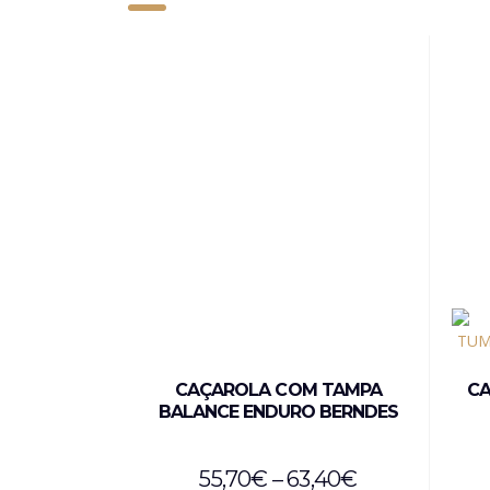
CAÇAROLA COM TAMPA
CA
BALANCE ENDURO BERNDES
55,70
€
–
63,40
€