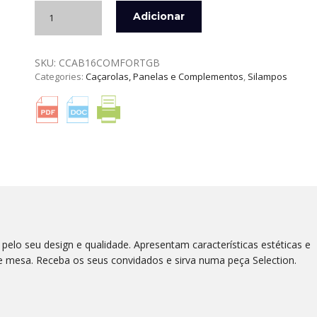
Quantidade
Adicionar
de
CAÇAROLA
C/
SKU:
CCAB16COMFORTGB
CABO
Categories:
Caçarolas, Panelas e Complementos
,
Silampos
16
CM
COMFORT
GLASS
BLACK
SILAMPOS
elo seu design e qualidade. Apresentam características estéticas e
e mesa. Receba os seus convidados e sirva numa peça Selection.