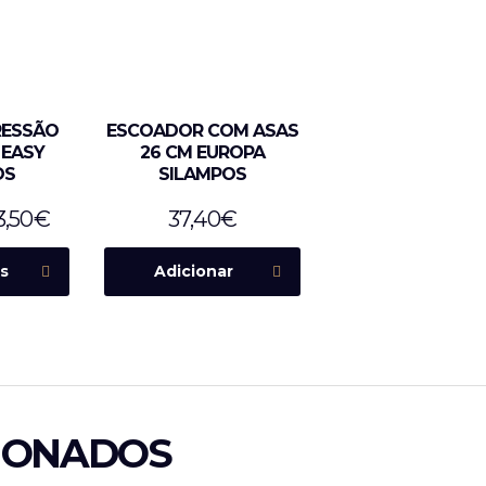
RESSÃO
ESCOADOR COM ASAS
 EASY
26 CM EUROPA
OS
SILAMPOS
3,50
€
37,40
€
s
Adicionar
IONADOS