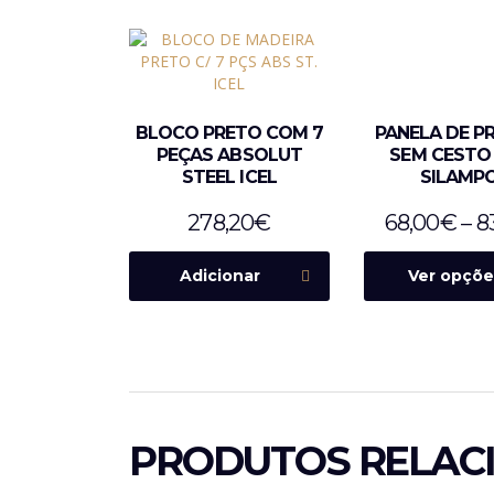
BLOCO PRETO COM 7
PANELA DE P
PEÇAS ABSOLUT
SEM CESTO
STEEL ICEL
SILAMP
278,20
€
68,00
€
–
8
Adicionar
Ver opçõe
PRODUTOS RELAC