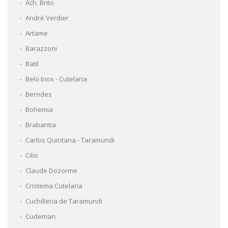
Ach. Brito
André Verdier
Artame
Barazzoni
Batil
Belo Inox - Cutelaria
Berndes
Bohemia
Brabantia
Carlos Quintana - Taramundi
Cilio
Claude Dozorme
Cristema Cutelaria
Cuchilleria de Taramundi
Cudeman