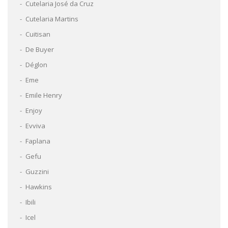
Cutelaria José da Cruz
Cutelaria Martins
Cuitisan
De Buyer
Déglon
Eme
Emile Henry
Enjoy
Evviva
Faplana
Gefu
Guzzini
Hawkins
Ibili
Icel