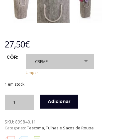
27,50
€
CÔR:
CREME
Limpar
1 em stock
Quantidade
Adicionar
de
FANCY
HOME
SKU:
899840.11
-
Categories:
Tescoma
,
Tulhas e Sacos de Roupa
SACO
DE