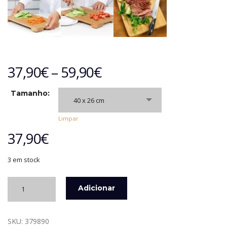
37,90
€
–
59,90
€
Tamanho:
40 x 26 cm
Limpar
37,90
€
3 em stock
Quantidade
Adicionar
de
TÁBUA
DE
SKU:
379890
CORTAR