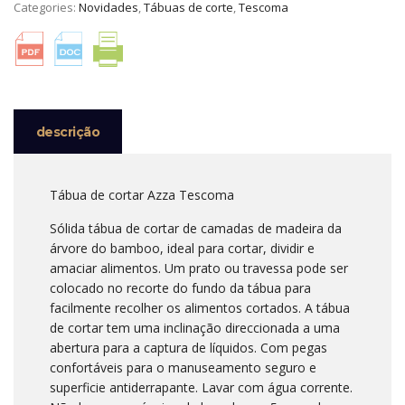
Categories:
Novidades
,
Tábuas de corte
,
Tescoma
RECTANGULAR
COM
BORDO
AZZA
TESCOMA
descrição
Tábua de cortar Azza Tescoma
Sólida tábua de cortar de camadas de madeira da
árvore do bamboo, ideal para cortar, dividir e
amaciar alimentos. Um prato ou travessa pode ser
colocado no recorte do fundo da tábua para
facilmente recolher os alimentos cortados. A tábua
de cortar tem uma inclinação direccionada a uma
abertura para a captura de líquidos. Com pegas
confortáveis para o manuseamento seguro e
superficie antiderrapante. Lavar com água corrente.