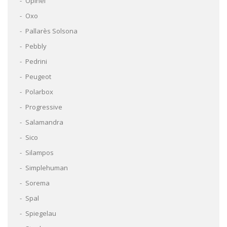
Opinel
Oxo
Pallarès Solsona
Pebbly
Pedrini
Peugeot
Polarbox
Progressive
Salamandra
Sico
Silampos
Simplehuman
Sorema
Spal
Spiegelau