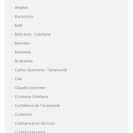
Artame
Barazzoni
Batil
Belo Inox - Cutelaria
Berndes
Bohemia
Brabantia
Carlos Quintana - Taramundi
Cilio
Claude Dozorme
Cristema Cutelaria
Cuchilleria de Taramundi
Cudeman
Cutelaria José da Cruz
Cutelaria Martins