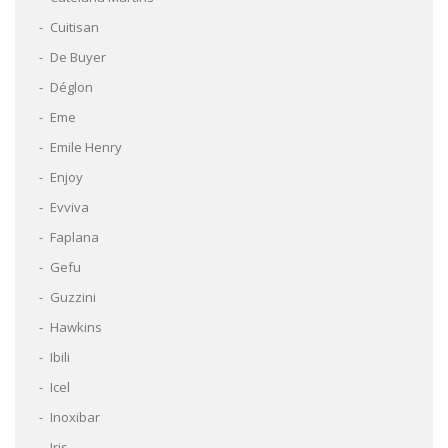
Cuitisan
De Buyer
Déglon
Eme
Emile Henry
Enjoy
Evviva
Faplana
Gefu
Guzzini
Hawkins
Ibili
Icel
Inoxibar
Iris